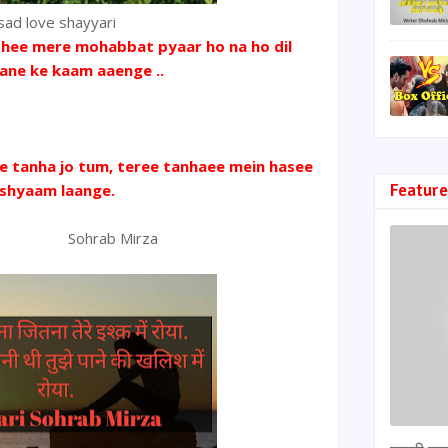
sad love shayyari
 hee mere mohabbat pyaar ho na ho dil
ane ke kaam aaenge ..
e tanha jo tum, teree tanhaee mein hasee
shyaam laange.
Feature
hrab Mirza