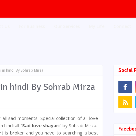
ct Us
For Business
Our Services
My Life
Connect
Social 
i in hindi By Sohrab Mirza
 in hindi By Sohrab Mirza
 all sad moments. Special collection of all love
 hindi all "
Sad love shayari
" by Sohrab Mirza.
Facebo
art is broken and you have to searching a best