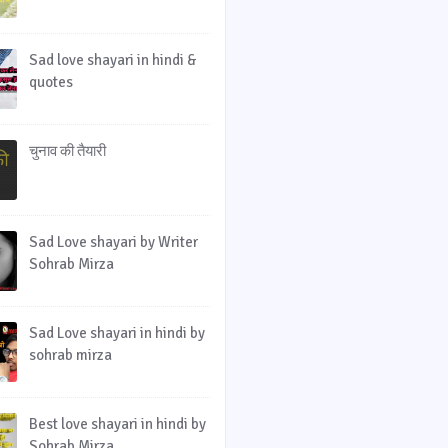
Sad love shayari in hindi &
quotes
चुनाव की तैयारी
Sad Love shayari by Writer
Sohrab Mirza
Sad Love shayari in hindi by
sohrab mirza
Best love shayari in hindi by
Sohrab Mirza