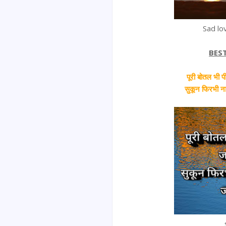
Sad lo
BES
पूरी बोतल भी प
सुकून फिरभी ना