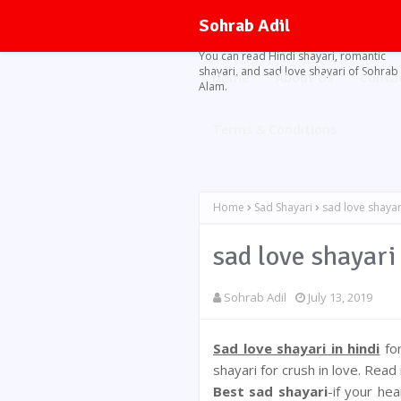
Sohrab Adil
You can read Hindi shayari, romantic
shayari, and sad love shayari of Sohrab
Home
About Us
Conta
Alam.
Terms & Conditions
Home
Sad Shayari
sad love shayar
sad love shayari
Sohrab Adil
July 13, 2019
Sad love shayari in hindi
for
shayari for crush in love. Read in
Best sad shayari
-if your he