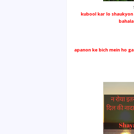
kubool kar lo shaukyon
bahala
apanon ke bich mein ho ga
So