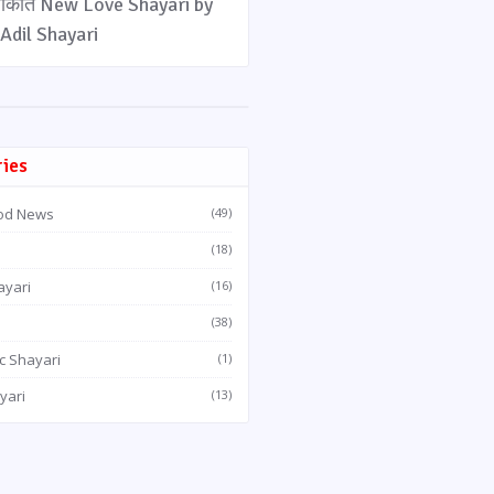
लाकात New Love Shayari by
Adil Shayari
ries
od News
(49)
(18)
ayari
(16)
(38)
c Shayari
(1)
yari
(13)