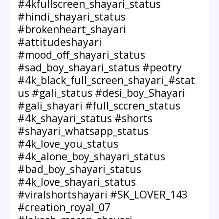
#4kfullscreen_shayari_status
#hindi_shayari_status
#brokenheart_shayari
#attitudeshayari
#mood_off_shayari_status
#sad_boy_shayari_status #peotry
#4k_black_full_screen_shayari_#stat
us #gali_status #desi_boy_Shayari
#gali_shayari #full_sccren_status
#4k_shayari_status #shorts
#shayari_whatsapp_status
#4k_love_you_status
#4k_alone_boy_shayari_status
#bad_boy_shayari_status
#4k_love_shayari_status
#viralshortshayari #SK_LOVER_143
#creation_royal_07