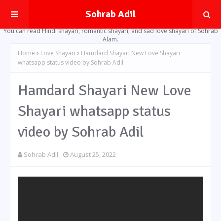
Sohrab Adil
You can read Hindi shayari, romantic shayari, and sad love shayari of Sohrab
Alam.
Home
Love Shayari
Hamdard Shayari New Love Shayari
whatsapp status video by Sohrab Adil
Hamdard Shayari New Love
Shayari whatsapp status
video by Sohrab Adil
Sohrab Adil
August 25, 2022