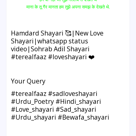
माना के तू गैर मानता हम तुझे अपना समझ के देखते थे.
Hamdard Shayari 🥰|New Love
Shayari|whatsapp status
video|Sohrab Adil Shayari
#terealfaaz #loveshayari ❤️
Your Query
#terealfaaz #sadloveshayari
#Urdu_Poetry #Hindi_shayari
#Love_shayari #Sad_shayari
#Urdu_shayari #Bewafa_shayari