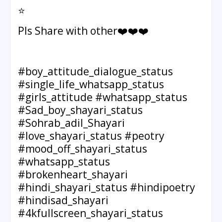
⭐️
Pls Share with other❤️❤️❤️
#boy_attitude_dialogue_status
#single_life_whatsapp_status
#girls_attitude #whatsapp_status
#Sad_boy_shayari_status
#Sohrab_adil_Shayari
#love_shayari_status #peotry
#mood_off_shayari_status
#whatsapp_status
#brokenheart_shayari
#hindi_shayari_status #hindipoetry
#hindisad_shayari
#4kfullscreen_shayari_status