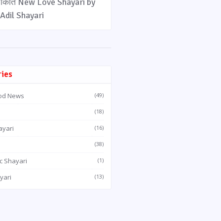
लाकात New Love Shayari by
Adil Shayari
ries
od News
(49)
(18)
ayari
(16)
(38)
c Shayari
(1)
yari
(13)