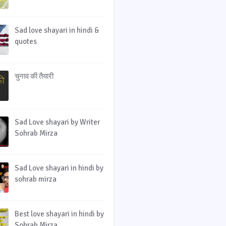
Sad love shayari in hindi &
quotes
चुनाव की तैयारी
Sad Love shayari by Writer
Sohrab Mirza
Sad Love shayari in hindi by
sohrab mirza
Best love shayari in hindi by
Sohrab Mirza